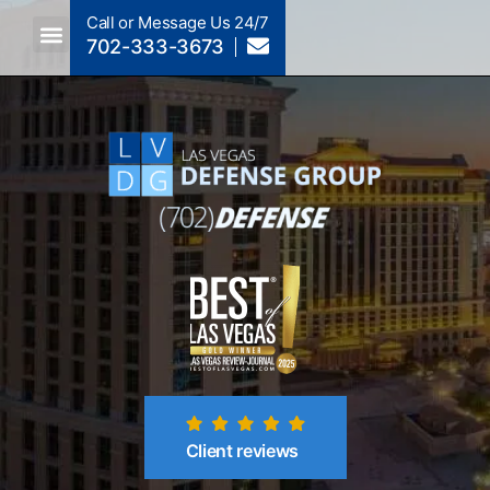
Call or Message Us 24/7
702-333-3673
Criminal Law A To Z
Crimes By NRS Section
Post-Conviction
Client reviews